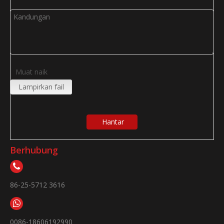
Muat naik
Lampirkan fail
Hantar
Berhubung
86-25-5712 3616
0086-18606192990