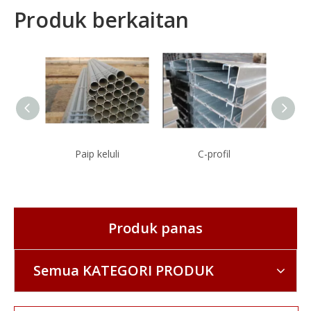
Produk berkaitan
Paip keluli
C-profil
Pa
Produk panas
Semua KATEGORI PRODUK