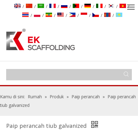
/
/
/
/
/
/
/
/
/
/
/
/
/
/
/
/
/
/
Kamu di sini:
Rumah
»
Produk
»
Paip perancah
»
Paip perancah
tiub galvanized
Paip perancah tiub galvanized