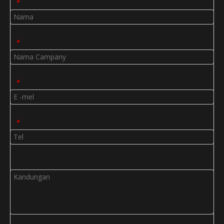
*
*
*
*