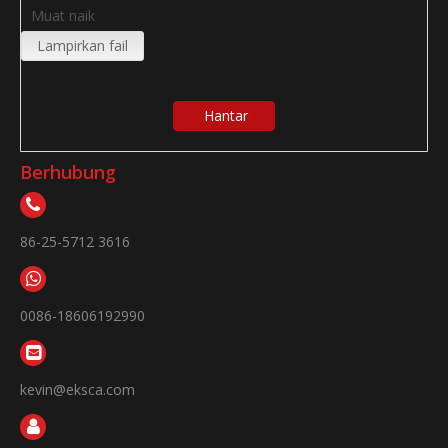
Muat naik
Lampirkan fail
Hantar
Berhubung
86-25-5712 3616
0086-18606192990
kevin@eksca.com