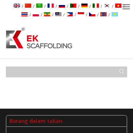
/
/
/
/
/
/
/
/
/
/
/
/
/
/
/
/
/
/
Borang dalam talian