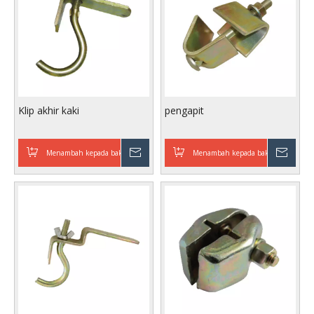
Klip akhir kaki
pengapit
Menambah kepada bakul
Enquire
Menambah kepada bakul
Enqu